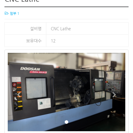
첨부 1
설비명
CNC Lathe
보유대수
12